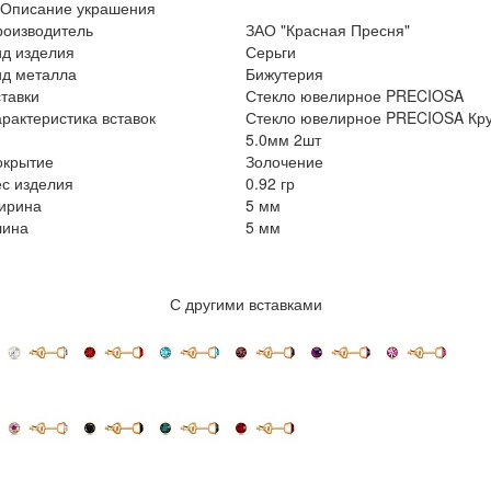
Описание украшения
роизводитель
ЗАО "Красная Пресня"
ид изделия
Серьги
ид металла
Бижутерия
тавки
Стекло ювелирное PRECIOSA
рактеристика вставок
Стекло ювелирное PRECIOSA Кру
5.0мм 2шт
окрытие
Золочение
с изделия
0.92 гр
ирина
5 мм
лина
5 мм
С другими вставками