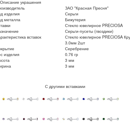
Описание украшения
роизводитель
ЗАО "Красная Пресня"
ид изделия
Серьги
ид металла
Бижутерия
тавки
Стекло ювелирное PRECIOSA
азначение
Серьги-пусеты (гвоздики)
рактеристика вставок
Стекло ювелирное PRECIOSA Кру
3.0мм 2шт
окрытие
Серебрение
с изделия
0.76 гр
ысота
3 мм
ирина
3 мм
С другими вставками