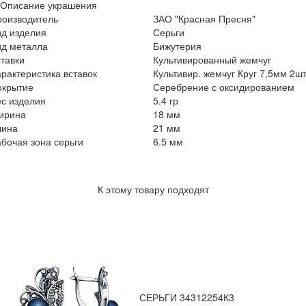
Описание украшения
роизводитель
ЗАО "Красная Пресня"
ид изделия
Серьги
ид металла
Бижутерия
тавки
Культивированный жемчуг
рактеристика вставок
Культивир. жемчуг Круг 7,5мм 2ш
окрытие
Серебрение с оксидированием
с изделия
5.4 гр
ирина
18 мм
лина
21 мм
бочая зона серьги
6.5 мм
К этому товару подходят
СЕРЬГИ 34312254К3