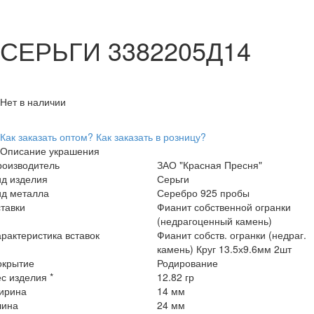
СЕРЬГИ 3382205Д14
Нет в наличии
Как заказать оптом?
Как заказать в розницу?
Описание украшения
роизводитель
ЗАО "Красная Пресня"
ид изделия
Серьги
ид металла
Серебро 925 пробы
тавки
Фианит собственной огранки
(недрагоценный камень)
рактеристика вставок
Фианит собств. огранки (недраг.
камень) Круг 13.5х9.6мм 2шт
окрытие
Родирование
с изделия *
12.82 гр
ирина
14 мм
лина
24 мм