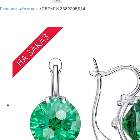
Главная
→
Каталог
→
СЕРЬГИ 3382205Д14