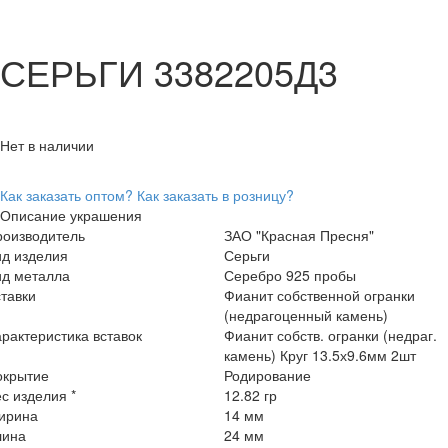
СЕРЬГИ 3382205Д3
Нет в наличии
Как заказать оптом?
Как заказать в розницу?
Описание украшения
роизводитель
ЗАО "Красная Пресня"
ид изделия
Серьги
ид металла
Серебро 925 пробы
тавки
Фианит собственной огранки
(недрагоценный камень)
рактеристика вставок
Фианит собств. огранки (недраг.
камень) Круг 13.5х9.6мм 2шт
окрытие
Родирование
с изделия *
12.82 гр
ирина
14 мм
лина
24 мм