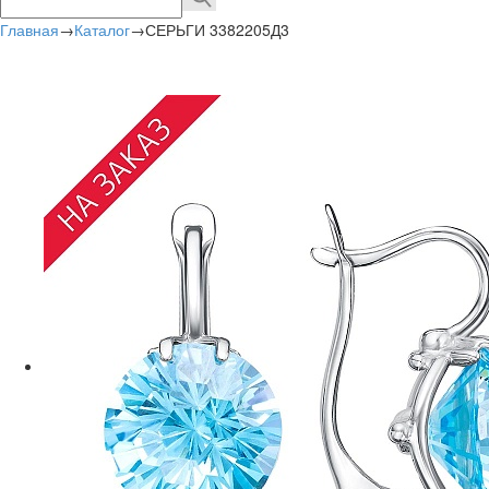
Главная
→
Каталог
→
СЕРЬГИ 3382205Д3