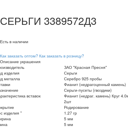
СЕРЬГИ 3389572Д3
Есть в наличии
Как заказать оптом?
Как заказать в розницу?
Описание украшения
роизводитель
ЗАО "Красная Пресня"
ид изделия
Серьги
ид металла
Серебро 925 пробы
тавки
Фианит (недрагоценный камень)
азначение
Серьги-пусеты (гвоздики)
рактеристика вставок
Фианит (недраг. камень) Круг 4.
2шт
окрытие
Родирование
с изделия *
1.27 гр
ирина
5 мм
лина
5 мм