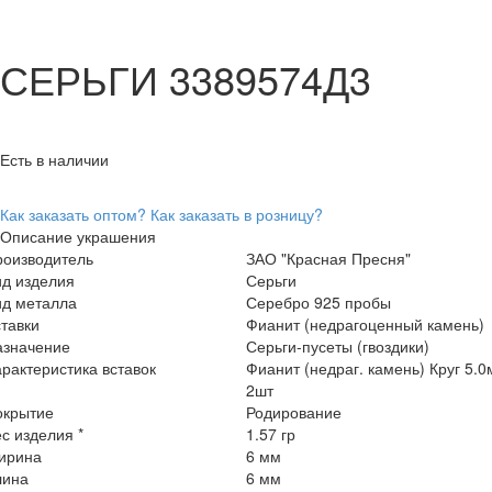
СЕРЬГИ 3389574Д3
Есть в наличии
Как заказать оптом?
Как заказать в розницу?
Описание украшения
роизводитель
ЗАО "Красная Пресня"
ид изделия
Серьги
ид металла
Серебро 925 пробы
тавки
Фианит (недрагоценный камень)
азначение
Серьги-пусеты (гвоздики)
рактеристика вставок
Фианит (недраг. камень) Круг 5.
2шт
окрытие
Родирование
с изделия *
1.57 гр
ирина
6 мм
лина
6 мм