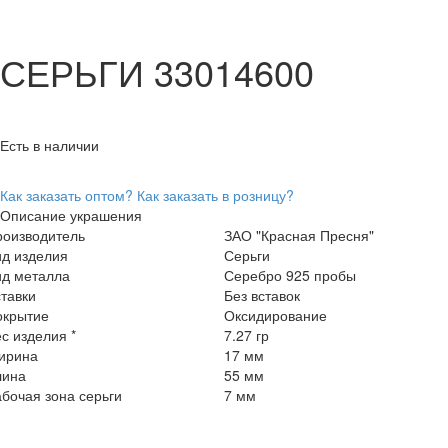
СЕРЬГИ 33014600
Есть в наличии
Как заказать оптом?
Как заказать в розницу?
Описание украшения
роизводитель
ЗАО "Красная Пресня"
ид изделия
Серьги
ид металла
Серебро 925 пробы
тавки
Без вставок
окрытие
Оксидирование
с изделия *
7.27 гр
ирина
17 мм
лина
55 мм
бочая зона серьги
7 мм