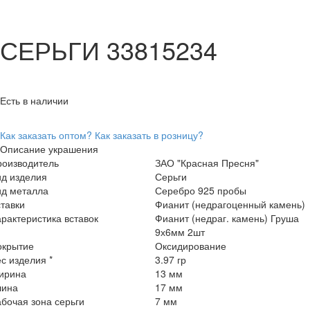
СЕРЬГИ 33815234
Есть в наличии
Как заказать оптом?
Как заказать в розницу?
Описание украшения
роизводитель
ЗАО "Красная Пресня"
ид изделия
Серьги
ид металла
Серебро 925 пробы
тавки
Фианит (недрагоценный камень)
рактеристика вставок
Фианит (недраг. камень) Груша
9х6мм 2шт
окрытие
Оксидирование
с изделия *
3.97 гр
ирина
13 мм
лина
17 мм
бочая зона серьги
7 мм