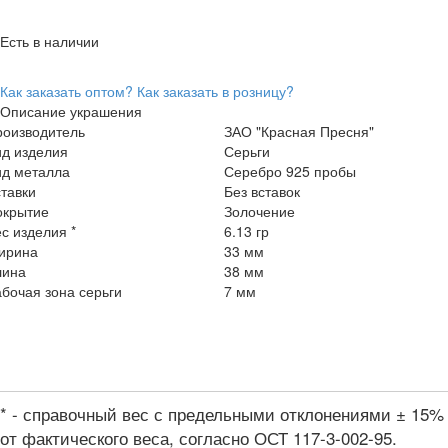
Есть в наличии
Как заказать оптом?
Как заказать в розницу?
Описание украшения
роизводитель
ЗАО "Красная Пресня"
ид изделия
Серьги
ид металла
Серебро 925 пробы
тавки
Без вставок
окрытие
Золочение
с изделия *
6.13 гр
ирина
33 мм
лина
38 мм
бочая зона серьги
7 мм
* - справочный вес с предельными отклонениями ± 15%
от фактического веса, согласно ОСТ 117-3-002-95.