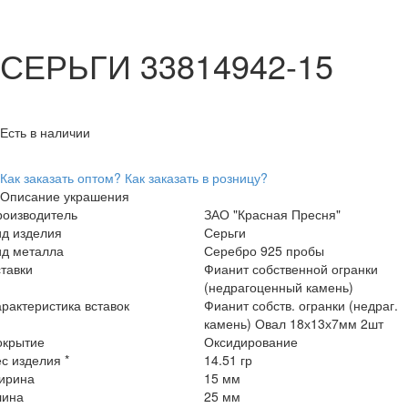
СЕРЬГИ 33814942-15
Есть в наличии
Как заказать оптом?
Как заказать в розницу?
Описание украшения
роизводитель
ЗАО "Красная Пресня"
ид изделия
Серьги
ид металла
Серебро 925 пробы
тавки
Фианит собственной огранки
(недрагоценный камень)
рактеристика вставок
Фианит собств. огранки (недраг.
камень) Овал 18х13х7мм 2шт
окрытие
Оксидирование
с изделия *
14.51 гр
ирина
15 мм
лина
25 мм