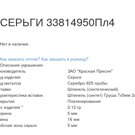
СЕРЬГИ 33814950Пл4
Нет в наличии
Как заказать оптом?
Как заказать в розницу?
Описание украшения
роизводитель
ЗАО "Красная Пресня"
ид изделия
Серьги
ид металла
Серебро 925 пробы
тавки
Шпинель (синтетический)
рактеристика вставок
Шпинель (синтет) Груша 7х5мм 2
окрытие
Платинирование
с изделия *
2.12 гр
ирина
5 мм
лина
16 мм
бочая зона серьги
5 мм