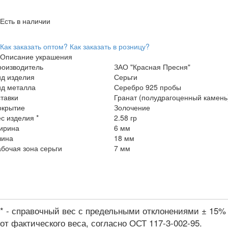
Есть в наличии
Как заказать оптом?
Как заказать в розницу?
Описание украшения
роизводитель
ЗАО "Красная Пресня"
ид изделия
Серьги
ид металла
Серебро 925 пробы
тавки
Гранат (полудрагоценный камень
окрытие
Золочение
с изделия *
2.58 гр
ирина
6 мм
лина
18 мм
бочая зона серьги
7 мм
* - справочный вес с предельными отклонениями ± 15%
от фактического веса, согласно ОСТ 117-3-002-95.