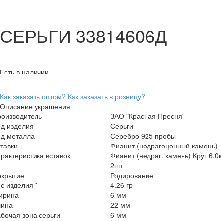
СЕРЬГИ 33814606Д
Есть в наличии
Как заказать оптом?
Как заказать в розницу?
Описание украшения
роизводитель
ЗАО "Красная Пресня"
ид изделия
Серьги
ид металла
Серебро 925 пробы
тавки
Фианит (недрагоценный камень)
рактеристика вставок
Фианит (недраг. камень) Круг 6.
2шт
окрытие
Родирование
с изделия *
4.26 гр
ирина
6 мм
лина
22 мм
бочая зона серьги
6 мм