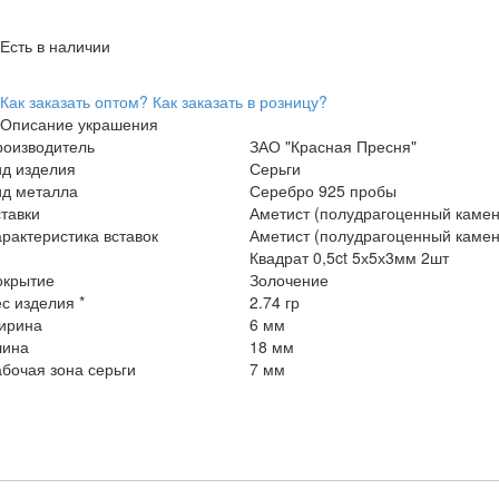
Есть в наличии
Как заказать оптом?
Как заказать в розницу?
Описание украшения
роизводитель
ЗАО "Красная Пресня"
ид изделия
Серьги
ид металла
Серебро 925 пробы
тавки
Аметист (полудрагоценный камен
рактеристика вставок
Аметист (полудрагоценный камен
Квадрат 0,5ct 5х5х3мм 2шт
окрытие
Золочение
с изделия *
2.74 гр
ирина
6 мм
лина
18 мм
бочая зона серьги
7 мм