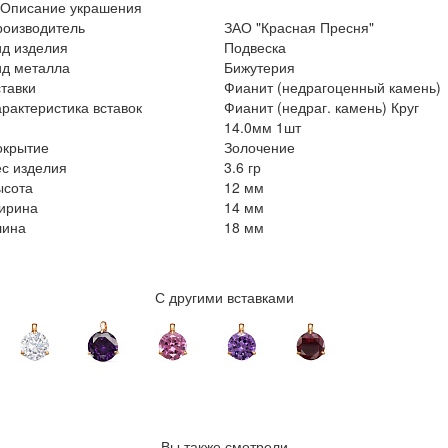
Описание украшения
роизводитель
ЗАО "Красная Пресня"
ид изделия
Подвеска
ид металла
Бижутерия
тавки
Фианит (недрагоценный камень)
рактеристика вставок
Фианит (недраг. камень) Круг
14.0мм 1шт
окрытие
Золочение
с изделия
3.6 гр
ысота
12 мм
ирина
14 мм
лина
18 мм
С другими вставками
Вы также смотрели