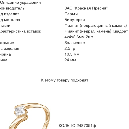
Описание украшения
роизводитель
ЗАО "Красная Пресня"
ид изделия
Серьги
ид металла
Бижутерия
тавки
Фианит (недрагоценный камень)
рактеристика вставок
Фианит (недраг. камень) Квадрат
4х4х2.6мм 2шт
окрытие
Золочение
с изделия
2.5 гр
ирина
10.3 мм
лина
24 мм
К этому товару подходят
КОЛЬЦО 2487051ф