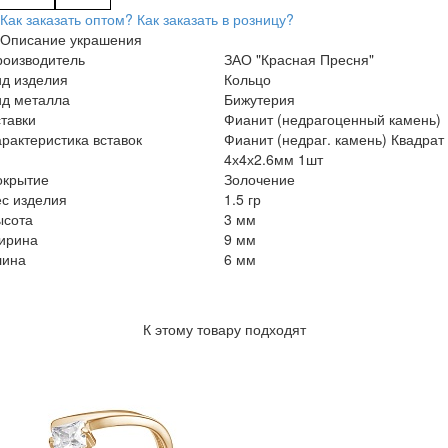
Как заказать оптом?
Как заказать в розницу?
Описание украшения
роизводитель
ЗАО "Красная Пресня"
ид изделия
Кольцо
ид металла
Бижутерия
тавки
Фианит (недрагоценный камень)
рактеристика вставок
Фианит (недраг. камень) Квадрат
4х4х2.6мм 1шт
окрытие
Золочение
с изделия
1.5 гр
ысота
3 мм
ирина
9 мм
лина
6 мм
К этому товару подходят