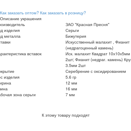
Как заказать оптом?
Как заказать в розницу?
Описание украшения
роизводитель
ЗАО "Красная Пресня"
ид изделия
Серьги
ид металла
Бижутерия
тавки
Искусственный малахит , Фианит
(недрагоценный камень)
рактеристика вставок
Иск. малахит Квадрат 10х10х5мм
2шт; Фианит (недраг. камень) Кру
3.5мм 2шт
окрытие
Серебрение с оксидированием
с изделия
5.6 гр
ирина
12 мм
лина
16 мм
бочая зона серьги
7 мм
К этому товару подходят