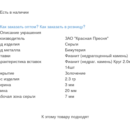
Есть в наличии
Как заказать оптом?
Как заказать в розницу?
Описание украшения
роизводитель
ЗАО "Красная Пресня"
ид изделия
Серьги
ид металла
Бижутерия
тавки
Фианит (недрагоценный камень)
рактеристика вставок
Фианит (недраг. камень) Круг 2.
14шт
окрытие
Золочение
с изделия
2.3 гр
ирина
3 мм
лина
20 мм
бочая зона серьги
7 мм
К этому товару подходят