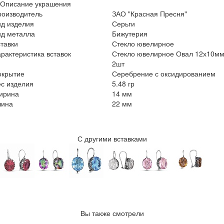
Описание украшения
роизводитель
ЗАО "Красная Пресня"
ид изделия
Серьги
ид металла
Бижутерия
тавки
Стекло ювелирное
рактеристика вставок
Стекло ювелирное Овал 12х10м
2шт
окрытие
Серебрение с оксидированием
с изделия
5.48 гр
ирина
14 мм
лина
22 мм
С другими вставками
Вы также смотрели