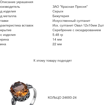
Описание украшения
роизводитель
ЗАО "Красная Пресня"
ид изделия
Серьги
ид металла
Бижутерия
тавки
Искусственный султанит
рактеристика вставок
Иск. султанит Овал 12х10мм 2шт
окрытие
Серебрение с оксидированием
с изделия
5.48 гр
ирина
14 мм
лина
22 мм
К этому товару подходят
КОЛЬЦО 24693-24