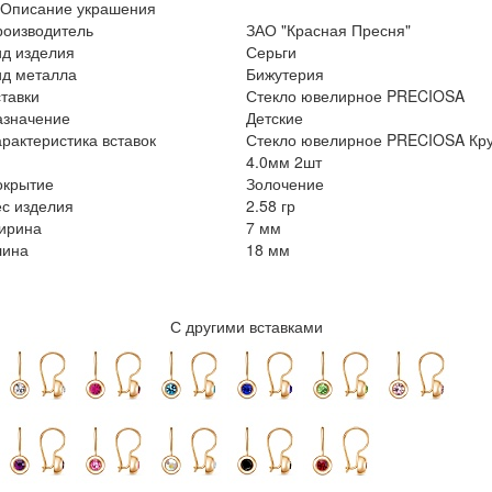
Описание украшения
роизводитель
ЗАО "Красная Пресня"
ид изделия
Серьги
ид металла
Бижутерия
тавки
Стекло ювелирное PRECIOSA
азначение
Детские
рактеристика вставок
Стекло ювелирное PRECIOSA Кру
4.0мм 2шт
окрытие
Золочение
с изделия
2.58 гр
ирина
7 мм
лина
18 мм
С другими вставками