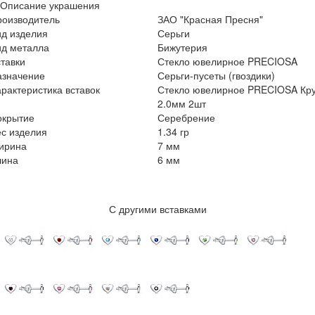
Описание украшения
роизводитель
ЗАО "Красная Пресня"
ид изделия
Серьги
ид металла
Бижутерия
тавки
Стекло ювелирное PRECIOSA
азначение
Серьги-пусеты (гвоздики)
рактеристика вставок
Стекло ювелирное PRECIOSA Кру
2.0мм 2шт
окрытие
Серебрение
с изделия
1.34 гр
ирина
7 мм
лина
6 мм
С другими вставками