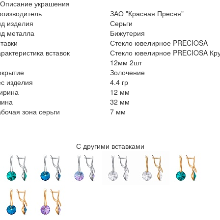
Описание украшения
роизводитель
ЗАО "Красная Пресня"
ид изделия
Серьги
ид металла
Бижутерия
тавки
Стекло ювелирное PRECIOSA
рактеристика вставок
Стекло ювелирное PRECIOSA Кру
12мм 2шт
окрытие
Золочение
с изделия
4.4 гр
ирина
12 мм
лина
32 мм
бочая зона серьги
7 мм
С другими вставками