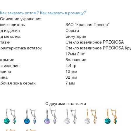
Как заказать оптом?
Как заказать в розницу?
Описание украшения
роизводитель
ЗАО "Красная Пресня"
ид изделия
Серьги
ид металла
Бижутерия
тавки
Стекло ювелирное PRECIOSA
рактеристика вставок
Стекло ювелирное PRECIOSA Кру
12мм 2шт
окрытие
Золочение
с изделия
4.4 гр
ирина
12 мм
лина
32 мм
бочая зона серьги
7 мм
С другими вставками