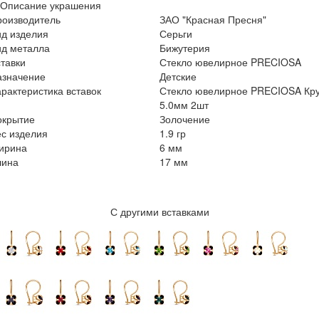
Описание украшения
роизводитель
ЗАО "Красная Пресня"
ид изделия
Серьги
ид металла
Бижутерия
тавки
Стекло ювелирное PRECIOSA
азначение
Детские
рактеристика вставок
Стекло ювелирное PRECIOSA Кру
5.0мм 2шт
окрытие
Золочение
с изделия
1.9 гр
ирина
6 мм
лина
17 мм
С другими вставками