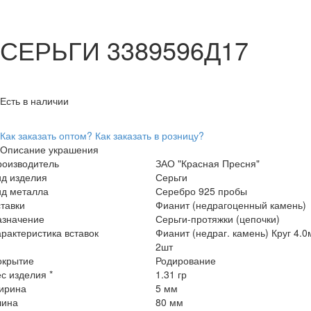
СЕРЬГИ 3389596Д17
Есть в наличии
Как заказать оптом?
Как заказать в розницу?
Описание украшения
роизводитель
ЗАО "Красная Пресня"
ид изделия
Серьги
ид металла
Серебро 925 пробы
тавки
Фианит (недрагоценный камень)
азначение
Серьги-протяжки (цепочки)
рактеристика вставок
Фианит (недраг. камень) Круг 4.
2шт
окрытие
Родирование
с изделия *
1.31 гр
ирина
5 мм
лина
80 мм