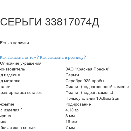
СЕРЬГИ 33817074Д
Есть в наличии
Как заказать оптом?
Как заказать в розницу?
Описание украшения
роизводитель
ЗАО "Красная Пресня"
ид изделия
Серьги
ид металла
Серебро 925 пробы
тавки
Фианит (недрагоценный камень)
рактеристика вставок
Фианит (недраг. камень)
Прямоугольник 10х8мм 2шт
окрытие
Родирование
с изделия *
4.13 гр
ирина
8 мм
лина
16 мм
бочая зона серьги
7 мм