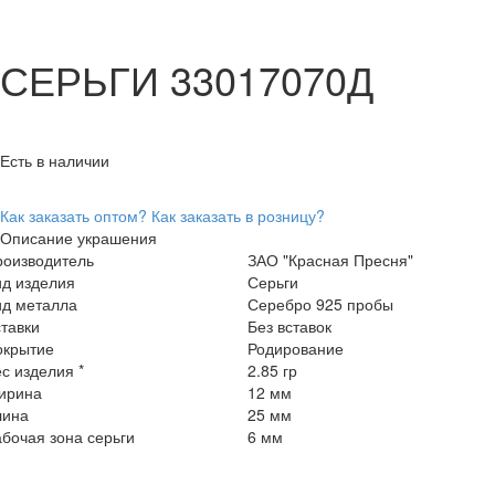
СЕРЬГИ 33017070Д
Есть в наличии
Как заказать оптом?
Как заказать в розницу?
Описание украшения
роизводитель
ЗАО "Красная Пресня"
ид изделия
Серьги
ид металла
Серебро 925 пробы
тавки
Без вставок
окрытие
Родирование
с изделия *
2.85 гр
ирина
12 мм
лина
25 мм
бочая зона серьги
6 мм