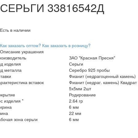
СЕРЬГИ 33816542Д
Есть в наличии
Как заказать оптом?
Как заказать в розницу?
Описание украшения
роизводитель
ЗАО "Красная Пресня"
ид изделия
Серьги
ид металла
Серебро 925 пробы
тавки
Фианит (недрагоценный камень)
рактеристика вставок
Фианит (недраг. камень) Квадрат
5х5мм 2шт
окрытие
Родирование
с изделия *
2.64 гр
ирина
6 мм
лина
22 мм
бочая зона серьги
6 мм