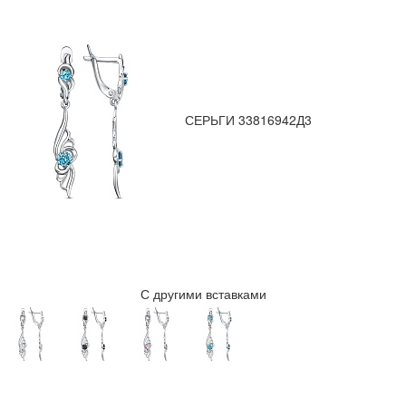
СЕРЬГИ 33816942Д3
С другими вставками