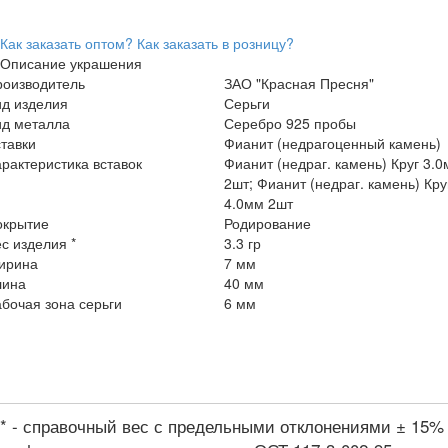
Как заказать оптом?
Как заказать в розницу?
Описание украшения
роизводитель
ЗАО "Красная Пресня"
ид изделия
Серьги
ид металла
Серебро 925 пробы
тавки
Фианит (недрагоценный камень)
рактеристика вставок
Фианит (недраг. камень) Круг 3.
2шт; Фианит (недраг. камень) Кру
4.0мм 2шт
окрытие
Родирование
с изделия *
3.3 гр
ирина
7 мм
лина
40 мм
бочая зона серьги
6 мм
* - справочный вес с предельными отклонениями ± 15%