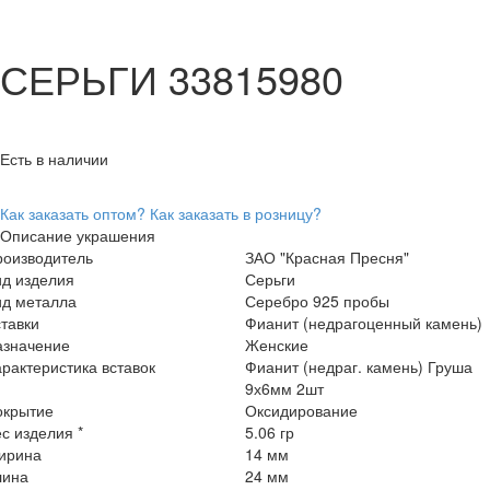
СЕРЬГИ 33815980
Есть в наличии
Как заказать оптом?
Как заказать в розницу?
Описание украшения
роизводитель
ЗАО "Красная Пресня"
ид изделия
Серьги
ид металла
Серебро 925 пробы
тавки
Фианит (недрагоценный камень)
азначение
Женские
рактеристика вставок
Фианит (недраг. камень) Груша
9х6мм 2шт
окрытие
Оксидирование
с изделия *
5.06 гр
ирина
14 мм
лина
24 мм