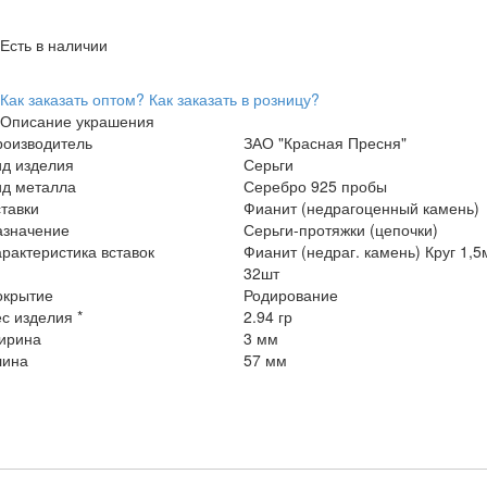
Есть в наличии
Как заказать оптом?
Как заказать в розницу?
Описание украшения
роизводитель
ЗАО "Красная Пресня"
ид изделия
Серьги
ид металла
Серебро 925 пробы
тавки
Фианит (недрагоценный камень)
азначение
Серьги-протяжки (цепочки)
рактеристика вставок
Фианит (недраг. камень) Круг 1,
32шт
окрытие
Родирование
с изделия *
2.94 гр
ирина
3 мм
лина
57 мм