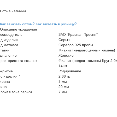
Есть в наличии
Как заказать оптом?
Как заказать в розницу?
Описание украшения
роизводитель
ЗАО "Красная Пресня"
ид изделия
Серьги
ид металла
Серебро 925 пробы
тавки
Фианит (недрагоценный камень)
азначение
Женские
рактеристика вставок
Фианит (недраг. камень) Круг 2.
14шт
окрытие
Родирование
с изделия *
2.68 гр
ирина
3 мм
лина
20 мм
бочая зона серьги
7 мм