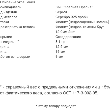
Описание украшения
роизводитель
ЗАО "Красная Пресня"
ид изделия
Серьги
ид металла
Серебро 925 пробы
тавки
Фианит (недрагоценный камень)
рактеристика вставок
Фианит (недраг. камень) Круг
12.0мм 2шт
окрытие
Оксидирование
с изделия *
8.1 гр
ирина
12.5 мм
лина
19 мм
бочая зона серьги
9 мм
* - справочный вес с предельными отклонениями ± 15%
от фактического веса, согласно ОСТ 117-3-002-95.
К этому товару подходят