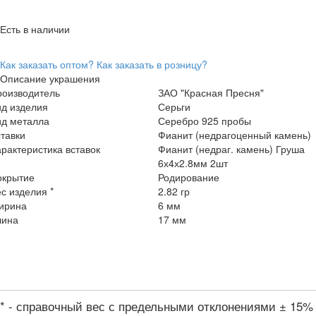
Есть в наличии
Как заказать оптом?
Как заказать в розницу?
Описание украшения
роизводитель
ЗАО "Красная Пресня"
ид изделия
Серьги
ид металла
Серебро 925 пробы
тавки
Фианит (недрагоценный камень)
рактеристика вставок
Фианит (недраг. камень) Груша
6х4х2.8мм 2шт
окрытие
Родирование
с изделия *
2.82 гр
ирина
6 мм
лина
17 мм
* - справочный вес с предельными отклонениями ± 15%