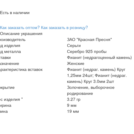
Есть в наличии
Как заказать оптом?
Как заказать в розницу?
Описание украшения
роизводитель
ЗАО "Красная Пресня"
ид изделия
Серьги
ид металла
Серебро 925 пробы
тавки
Фианит (недрагоценный камень)
азначение
Женские
рактеристика вставок
Фианит (недраг. камень) Круг
1,25мм 24шт; Фианит (недраг.
камень) Круг 3.0мм 2шт
окрытие
Золочение, выборочное
родирование
с изделия *
3.27 гр
ирина
9 мм
лина
19 мм