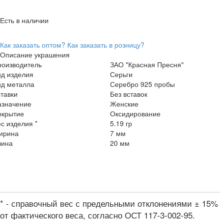
Есть в наличии
Как заказать оптом?
Как заказать в розницу?
Описание украшения
роизводитель
ЗАО "Красная Пресня"
ид изделия
Серьги
ид металла
Серебро 925 пробы
тавки
Без вставок
азначение
Женские
окрытие
Оксидирование
с изделия *
5.19 гр
ирина
7 мм
лина
20 мм
* - справочный вес с предельными отклонениями ± 15%
от фактического веса, согласно ОСТ 117-3-002-95.