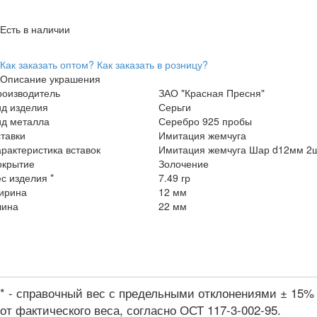
Есть в наличии
Как заказать оптом?
Как заказать в розницу?
Описание украшения
роизводитель
ЗАО "Красная Пресня"
ид изделия
Серьги
ид металла
Серебро 925 пробы
тавки
Имитация жемчуга
рактеристика вставок
Имитация жемчуга Шар d12мм 2
окрытие
Золочение
с изделия *
7.49 гр
ирина
12 мм
лина
22 мм
* - справочный вес с предельными отклонениями ± 15%
от фактического веса, согласно ОСТ 117-3-002-95.