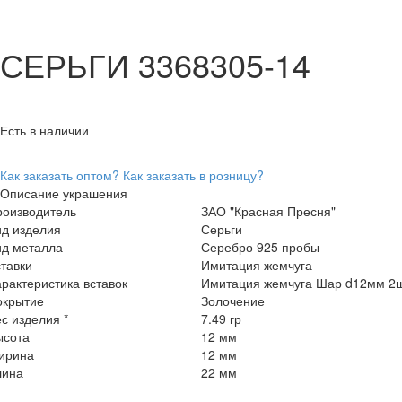
СЕРЬГИ 3368305-14
Есть в наличии
Как заказать оптом?
Как заказать в розницу?
Описание украшения
роизводитель
ЗАО "Красная Пресня"
ид изделия
Серьги
ид металла
Серебро 925 пробы
тавки
Имитация жемчуга
рактеристика вставок
Имитация жемчуга Шар d12мм 2
окрытие
Золочение
с изделия *
7.49 гр
ысота
12 мм
ирина
12 мм
лина
22 мм