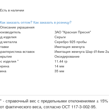
Есть в наличии
Как заказать оптом?
Как заказать в розницу?
Описание украшения
роизводитель
ЗАО "Красная Пресня"
ид изделия
Серьги
ид металла
Серебро 925 пробы
тавки
Имитация жемчуга
рактеристика вставок
Имитация жемчуга Шар d14мм 2
окрытие
Оксидирование
с изделия *
11.44 гр
ирина
14 мм
лина
35 мм
* - справочный вес с предельными отклонениями ± 15%
от фактического веса, согласно ОСТ 117-3-002-95.