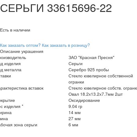
СЕРЬГИ 33615696-22
Есть в наличии
Как заказать оптом?
Как заказать в розницу?
Описание украшения
роизводитель
ЗАО "Красная Пресня"
ид изделия
Серьги
ид металла
Серебро 925 пробы
тавки
Стекло ювелирное собственной
огранки
рактеристика вставок
Стекло ювелирное собств. огранк
Овал 18.2х13.2х7.7мм 2шт
окрытие
Оксидирование
с изделия *
9.04 гр
ирина
14 мм
лина
27 мм
бочая зона серьги
6 мм