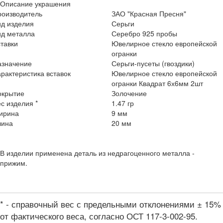
Описание украшения
роизводитель
ЗАО "Красная Пресня"
ид изделия
Серьги
ид металла
Серебро 925 пробы
тавки
Ювелирное стекло европейской
огранки
азначение
Серьги-пусеты (гвоздики)
рактеристика вставок
Ювелирное стекло европейской
огранки Квадрат 6х6мм 2шт
окрытие
Золочение
с изделия *
1.47 гр
ирина
9 мм
лина
20 мм
В изделии применена деталь из недрагоценного металла -
прижим.
* - справочный вес с предельными отклонениями ± 15%
от фактического веса, согласно ОСТ 117-3-002-95.