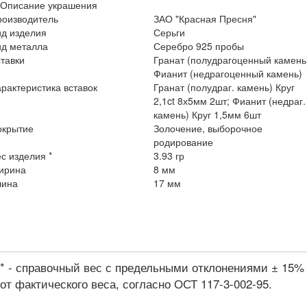
Описание украшения
роизводитель
ЗАО "Красная Пресня"
ид изделия
Серьги
ид металла
Серебро 925 пробы
тавки
Гранат (полудрагоценный камень
Фианит (недрагоценный камень)
рактеристика вставок
Гранат (полудраг. камень) Круг
2,1ct 8х5мм 2шт; Фианит (недраг.
камень) Круг 1,5мм 6шт
окрытие
Золочение, выборочное
родирование
с изделия *
3.93 гр
ирина
8 мм
лина
17 мм
* - справочный вес с предельными отклонениями ± 15%
от фактического веса, согласно ОСТ 117-3-002-95.