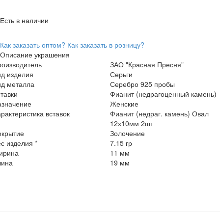
Есть в наличии
Как заказать оптом?
Как заказать в розницу?
Описание украшения
роизводитель
ЗАО "Красная Пресня"
ид изделия
Серьги
ид металла
Серебро 925 пробы
тавки
Фианит (недрагоценный камень)
азначение
Женские
рактеристика вставок
Фианит (недраг. камень) Овал
12х10мм 2шт
окрытие
Золочение
с изделия *
7.15 гр
ирина
11 мм
лина
19 мм