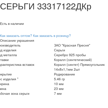
СЕРЬГИ 33317122ДКр
Есть в наличии
Как заказать оптом?
Как заказать в розницу?
Описание украшения
роизводитель
ЗАО "Красная Пресня"
ид изделия
Серьги
ид металла
Серебро 925 пробы
тавки
Коралл (синтетический)
рактеристика вставок
Коралл (синтет) Прямоугольник
14х8х1,1мм 2шт
окрытие
Родирование
с изделия *
5.46 гр
ирина
10 мм
лина
23 мм
бочая зона серьги
7 мм