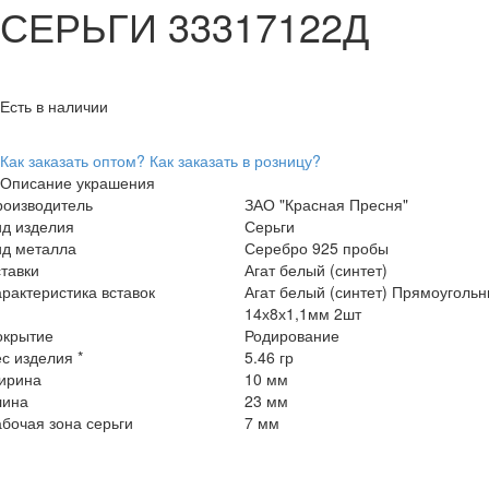
СЕРЬГИ 33317122Д
Есть в наличии
Как заказать оптом?
Как заказать в розницу?
Описание украшения
роизводитель
ЗАО "Красная Пресня"
ид изделия
Серьги
ид металла
Серебро 925 пробы
тавки
Агат белый (синтет)
рактеристика вставок
Агат белый (синтет) Прямоугольн
14х8х1,1мм 2шт
окрытие
Родирование
с изделия *
5.46 гр
ирина
10 мм
лина
23 мм
бочая зона серьги
7 мм