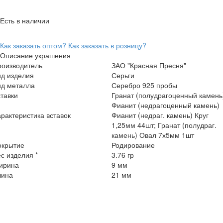
Есть в наличии
Как заказать оптом?
Как заказать в розницу?
Описание украшения
роизводитель
ЗАО "Красная Пресня"
ид изделия
Серьги
ид металла
Серебро 925 пробы
тавки
Гранат (полудрагоценный камень
Фианит (недрагоценный камень)
рактеристика вставок
Фианит (недраг. камень) Круг
1,25мм 44шт; Гранат (полудраг.
камень) Овал 7х5мм 1шт
окрытие
Родирование
с изделия *
3.76 гр
ирина
9 мм
лина
21 мм