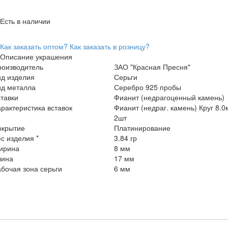
Есть в наличии
Как заказать оптом?
Как заказать в розницу?
Описание украшения
роизводитель
ЗАО "Красная Пресня"
ид изделия
Серьги
ид металла
Серебро 925 пробы
тавки
Фианит (недрагоценный камень)
рактеристика вставок
Фианит (недраг. камень) Круг 8.
2шт
окрытие
Платинирование
с изделия *
3.84 гр
ирина
8 мм
лина
17 мм
бочая зона серьги
6 мм